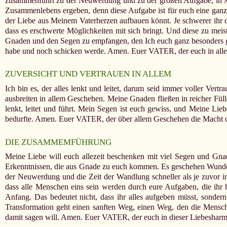
zusammenführt zu der Neuwerdung und zu der großen Aufgabe, in Mei
Zusammenlebens ergeben, denn diese Aufgabe ist für euch eine ganz and
der Liebe aus Meinem Vaterherzen aufbauen könnt. Je schwerer ihr d
dass es erschwerte Möglichkeiten mit sich bringt. Und diese zu me
Gnaden und den Segen zu empfangen, den Ich euch ganz besonders ge
habe und noch schicken werde. Amen. Euer VATER, der euch in all
ZUVERSICHT UND VERTRAUEN IN ALLEM
Ich bin es, der alles lenkt und leitet, darum seid immer voller Ver
ausbreiten in allem Geschehen. Meine Gnaden fließen in reicher Fülle,
lenkt, leitet und führt. Mein Segen ist euch gewiss, und Meine Lieb
bedurfte. Amen. Euer VATER, der über allem Geschehen die Macht 
DIE ZUSAMMEMFÜHRUNG
Meine Liebe will euch allezeit beschenken mit viel Segen und Gna
Erkenntnissen, die aus Gnade zu euch kommen. Es geschehen Wunder in 
der Neuwerdung und die Zeit der Wandlung schneller als je zuvor i
dass alle Menschen eins sein werden durch eure Aufgaben, die ihr h
Anfang. Das bedeutet nicht, dass ihr alles aufgeben müsst, sonder
Transformation geht einen sanften Weg, einen Weg, den die Menschhe
damit sagen will. Amen. Euer VATER, der euch in dieser Liebesha