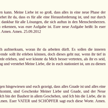
en kann. Meine Liebe ist so groß, dass alles in eine neue Phase der
het ihr da, dass es für alle eine Herausforderung ist, und nur durch
st dankbar für alle Lösungen, die sich auftun in den Menschenherzen.
u erkennen, was eure Aufgabe ist. Eure neue Aufgabe heißt: In euer
n. Amen. Amen. 25.09.2012
 aufmerksam, woran ihr da arbeiten dürft. Es sollen die inneren
e sollt ihr erleben können, doch dieses geht nur, wenn ihr tief in
e erleben, und wer könnte da Mich besser vertreten, als ihr es seid,
 und verstehet Meine Liebe, die in euch stationiert ist, um zu dienen
n hingewiesen und euch gezeigt, dass alles Gnade ist und alles eine
ch zukommt, sind Geschenke Meiner Liebe und Gnade, und der Neue
ch bin der Bauherr in allem Geschehen, und Ich bin die Liebe, die in
ssen. Amen. Euer VATER und SCHÖPFER sagt euch diese Worte. Amen.