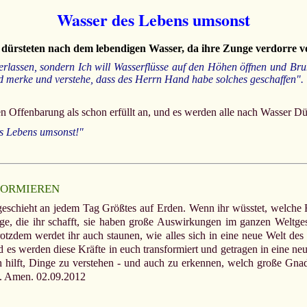
Wasser des Lebens umsonst
n dürsteten nach dem lebendigen Wasser, da ihre Zunge verdorre vo
icht verlassen, sondern Ich will Wasserflüsse auf den Höhen öffnen und
d merke und verstehe, dass des Herrn Hand habe solches geschaffen".
men Offenbarung als schon erfüllt an, und es werden alle nach Wasser
es Lebens umsonst!"
FORMIEREN
 geschieht an jedem Tag Größtes auf Erden. Wenn ihr wüsstet, welche Fr
e, die ihr schafft, sie haben große Auswirkungen im ganzen Weltges
rotzdem werdet ihr auch staunen, wie alles sich in eine neue Welt 
es werden diese Kräfte in euch transformiert und getragen in eine ne
h hilft, Dinge zu verstehen - und auch zu erkennen, welch groß
. Amen. 02.09.2012