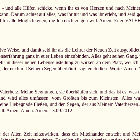
ite - und alle Hilfen schicke, wenn ihr es von Herzen und nach Mein
ann. Darum achtet auf alles, was ihr tut und was ihr erlebt, und seid 
id für alle Möglichkeiten, die Ich euch zeigen will. Amen. Euer VATE
sive Weise, und damit seid ihr als die Lehrer der Neuen Zeit ausgebild
ebenserfahrung ganz in euer Leben einzubinden. Alles geht seinen Gang
Mir in dieser neuen Lebenseinstellung zu wirken an dem Platz, wo Ich 
R, der euch mit Seinem Segen überhäuft, sagt euch diese Worte. Amen
in Vaterherz. Meine Segnungen, sie überhäufen sich, und das ist es, w
d wird alles umfassen, vom Größten bis zum Kleinsten. Alles wand
eine Liebegnade fließen, und den Segen, der aus Meinem Vaterherzen s
will. Amen. Amen. Amen. 13.09.2012
der Alten Zeit mitzuwirken, dass ein Miteinander entsteht und Mei