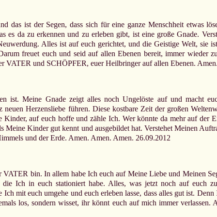
und das ist der Segen, dass sich für eine ganze Menschheit etwas lös
 es da zu erkennen und zu erleben gibt, ist eine große Gnade. Verste
euwerdung. Alles ist auf euch gerichtet, und die Geistige Welt, sie i
Darum freuet euch und seid auf allen Ebenen bereit, immer wieder z
 Euer VATER und SCHÖPFER, euer Heilbringer auf allen Ebenen. Ame
en ist. Meine Gnade zeigt alles noch Ungelöste auf und macht euch
neuen Herzensliebe führen. Diese kostbare Zeit der großen Weltenwend
Kinder, auf euch hoffe und zähle Ich. Wer könnte da mehr auf der Erd
ls Meine Kinder gut kennt und ausgebildet hat. Verstehet Meinen Auftrag
mmels und der Erde. Amen. Amen. Amen. 26.09.2012
der VATER bin. In allem habe Ich euch auf Meine Liebe und Meinen Sege
 die Ich in euch stationiert habe. Alles, was jetzt noch auf eu
Ich mit euch umgehe und euch erleben lasse, dass alles gut ist. Denn I
niemals los, sondern wisset, ihr könnt euch auf mich immer verla