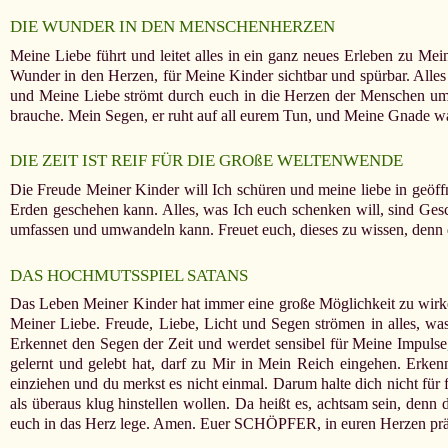
DIE WUNDER IN DEN MENSCHENHERZEN
Meine Liebe führt und leitet alles in ein ganz neues Erleben zu Mei
Wunder in den Herzen, für Meine Kinder sichtbar und spürbar. Alles 
und Meine Liebe strömt durch euch in die Herzen der Menschen um e
brauche. Mein Segen, er ruht auf all eurem Tun, und Meine Gnade w
DIE ZEIT IST REIF FÜR DIE GROßE WELTENWENDE
Die Freude Meiner Kinder will Ich schüren und meine liebe in geöffn
Erden geschehen kann. Alles, was Ich euch schenken will, sind Gesch
umfassen und umwandeln kann. Freuet euch, dieses zu wissen, denn 
DAS HOCHMUTSSPIEL SATANS
Das Leben Meiner Kinder hat immer eine große Möglichkeit zu wirken
Meiner Liebe. Freude, Liebe, Licht und Segen strömen in alles, was
Erkennet den Segen der Zeit und werdet sensibel für Meine Impulse,
gelernt und gelebt hat, darf zu Mir in Mein Reich eingehen. Erken
einziehen und du merkst es nicht einmal. Darum halte dich nicht für 
als überaus klug hinstellen wollen. Da heißt es, achtsam sein, denn
euch in das Herz lege. Amen. Euer SCHÖPFER, in euren Herzen pr