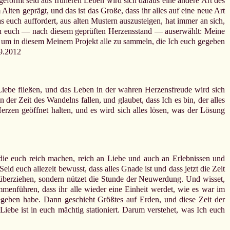
formt seid aus früheren Leben wird sich daraus eine andere Art des
Alten geprägt, und das ist das Große, dass ihr alles auf eine neue Art
euch auffordert, aus alten Mustern auszusteigen, hat immer an sich,
 Ich euch — nach diesem geprüften Herzensstand — auserwählt: Meine
 um in diesem Meinem Projekt alle zu sammeln, die Ich euch gegeben
9.2012
e Liebe fließen, und das Leben in der wahren Herzensfreude wird sich
 der Zeit des Wandelns fallen, und glaubet, dass Ich es bin, der alles
Herzen geöffnet halten, und es wird sich alles lösen, was der Lösung
die euch reich machen, reich an Liebe und auch an Erlebnissen und
d euch allezeit bewusst, dass alles Gnade ist und dass jetzt die Zeit
rüberziehen, sondern nützet die Stunde der Neuwerdung. Und wisset,
mmenführen, dass ihr alle wieder eine Einheit werdet, wie es war im
gegeben habe. Dann geschieht Größtes auf Erden, und diese Zeit der
iebe ist in euch mächtig stationiert. Darum verstehet, was Ich euch