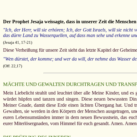
Der Prophet Jesaja weissagte, dass in unserer Zeit die Mensche
"Ich, der Herr, will sie erhören; Ich, der Gott Israels, will sie n
das dürre Land zu Wasserquellen, auf dass man sehe und erkenne un
(Jesaja 41, 17-21)
Diese Verheißung für unsere Zeit sieht das letzte Kapitel der Gehei
"Wen dürstet, der komme; und wer da will, der nehme das Wasser d
(Off. 22,17)
MÄCHTE UND GEWALTEN DURCHTRAGEN UND TRANS
Mein Liebelicht strahlt und leuchtet über alle Meine Kinder, und es
würdet hüpfen und tanzen und singen. Diese neuen bewussten Ding
Meiner Gnade, damit diese Erde einen lichten Übergang hat. Und t
Gewalten, sie werden in den Körpern der Menschen ausgetragen, und 
euren Lebensumständen immer in dem neuen Bewusstsein, das euc
eurer Miterlösergnaden, vom Himmel für euch gesandt. Amen. Amen