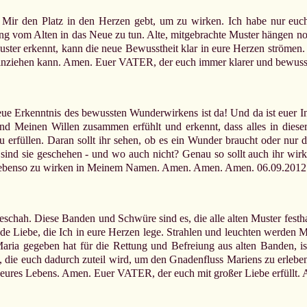
hr Mir den Platz in den Herzen gebt, um zu wirken. Ich habe nur eu
ng vom Alten in das Neue zu tun. Alte, mitgebrachte Muster hängen noc
uster erkennt, kann die neue Bewusstheit klar in eure Herzen strömen. 
e einziehen kann. Amen. Euer VATER, der euch immer klarer und bewus
e Erkenntnis des bewussten Wunderwirkens ist da! Und da ist euer Inne
nd Meinen Willen zusammen erfühlt und erkennt, dass alles in diese
rfüllen. Daran sollt ihr sehen, ob es ein Wunder braucht oder nur di
sind sie geschehen - und wo auch nicht? Genau so sollt auch ihr wir
 um ebenso zu wirken in Meinem Namen. Amen. Amen. Amen. 06.09.2012
eschah. Diese Banden und Schwüre sind es, die alle alten Muster festhal
de Liebe, die Ich in eure Herzen lege. Strahlen und leuchten werden 
a gegeben hat für die Rettung und Befreiung aus alten Banden, ist 
, die euch dadurch zuteil wird, um den Gnadenfluss Mariens zu erleb
k eures Lebens. Amen. Euer VATER, der euch mit großer Liebe erfüll