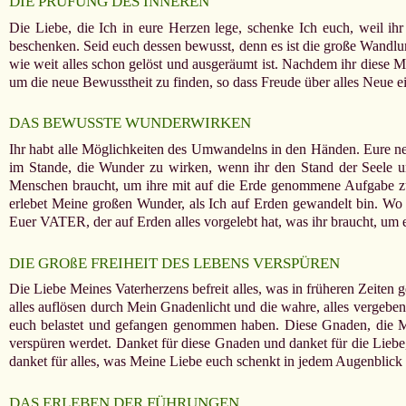
DIE PRÜFUNG DES INNEREN
Die Liebe, die Ich in eure Herzen lege, schenke Ich euch, weil i
beschenken. Seid euch dessen bewusst, denn es ist die große Wandlu
wie weit alles schon gelöst und ausgeräumt ist. Nachdem ihr diese M
um die neue Bewusstheit zu finden, so dass Freude über alles Neu
DAS BEWUSSTE WUNDERWIRKEN
Ihr habt alle Möglichkeiten des Umwandelns in den Händen. Eure neu
im Stande, die Wunder zu wirken, wenn ihr den Stand der Seele u
Menschen braucht, um ihre mit auf die Erde genommene Aufgabe zu e
erlebet Meine großen Wunder, als Ich auf Erden gewandelt bin. Wo 
Euer VATER, der auf Erden alles vorgelebt hat, was ihr braucht,
DIE GROßE FREIHEIT DES LEBENS VERSPÜREN
Die Liebe Meines Vaterherzens befreit alles, was in früheren Zeiten g
alles auflösen durch Mein Gnadenlicht und die wahre, alles vergeben
euch belastet und gefangen genommen haben. Diese Gnaden, die Mari
verspüren werdet. Danket für diese Gnaden und danket für die Liebe
danket für alles, was Meine Liebe euch schenkt in jedem Augenblic
DAS ERLEBEN DER FÜHRUNGEN