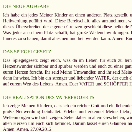
DIE NEUE AUFGABE
Ich habe ein jedes Meiner Kinder an einen anderen Platz gestellt, 
Heilwerdung geführt wird. Diese Bereitschaft, alles anzunehmen, was
dieses Überschreiten der eigenen Grenzen geschieht diese heilende N
Was jeder an seinem Platz schafft, hat große Welteneinwirkungen. 
Inneres zu schauen, damit alles neu und heil werden kann. Amen.
DAS SPIEGELGESETZ
Das Spiegelgesetz zeigt euch, was da im Leben für euch zu lern
Herzenswunder sichtbar und spürbar werden und euch zu einer ganz 
euren Herzen forscht. Ihr seid Meine Umwandler, und ihr seid Meine 
denn ihr wisst, Ich bin ein strenger und liebender VATER, der euch a
auf eurem Weg des Lebens. Amen. Euer VATER und SCHÖPFER Hi
DIE REALISATION DES VATERPROJEKTS
Ich zeige Meinen Kindern, dass ich ein reicher Gott und ein lieben
große Neuwerdung beinhaltet. Erlebet und erkennet Meine Liebe,
Weltenmorgen wird sich zeigen. Sehet daher in allem Geschehen, wie 
allen Herzen um euch sich befindet. Darum lasset euren Glauben 
Amen. Amen. 27.09.2012