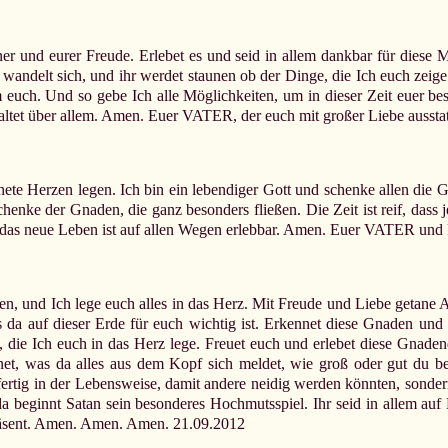
ner und eurer Freude. Erlebet es und seid in allem dankbar für diese M
wandelt sich, und ihr werdet staunen ob der Dinge, die Ich euch zeig
uch. Und so gebe Ich alle Möglichkeiten, um in dieser Zeit euer bes
altet über allem. Amen. Euer VATER, der euch mit großer Liebe auss
ete Herzen legen. Ich bin ein lebendiger Gott und schenke allen die G
enke der Gnaden, die ganz besonders fließen. Die Zeit ist reif, dass
das neue Leben ist auf allen Wegen erlebbar. Amen. Euer VATER und 
, und Ich lege euch alles in das Herz. Mit Freude und Liebe getane Ar
 da auf dieser Erde für euch wichtig ist. Erkennet diese Gnaden und 
 die Ich euch in das Herz lege. Freuet euch und erlebet diese Gnade
net, was da alles aus dem Kopf sich meldet, wie groß oder gut du ber
fertig in der Lebensweise, damit andere neidig werden könnten, sondern
 da beginnt Satan sein besonderes Hochmutsspiel. Ihr seid in allem a
äsent. Amen. Amen. Amen. 21.09.2012